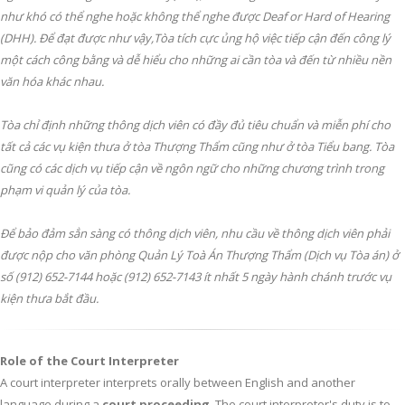
như khó có thể nghe hoặc không thể nghe được Deaf or Hard of Hearing
(DHH). Để đạt được như vậy,Tòa tích cực ủng hộ việc tiếp cận đến công lý
một cách công bằng và dễ hiểu cho những ai cần tòa và đến từ nhiều nền
văn hóa khác nhau.
Tòa chỉ định những thông dịch viên có đầy đủ tiêu chuẩn và miễn phí cho
tất cả các vụ kiện thưa ở tòa Thượng Thẩm cũng như ở tòa Tiểu bang. Tòa
cũng có các dịch vụ tiếp cận về ngôn ngữ cho những chương trình trong
phạm vi quản lý của tòa.
Để bảo đảm sẳn sàng có thông dịch viên, nhu cầu về thông dịch viên phải
được nộp cho văn phòng Quản Lý Toà Án Thượng Thẩm (Dịch vụ Tòa án) ở
số (912) 652-7144 hoặc (912) 652-7143 ít nhất 5 ngày hành chánh trước vụ
kiện thưa bắt đầu.
Role of the Court Interpreter
A court interpreter interprets orally between English and another
language during a
court proceeding
. The court interpreter's duty is to