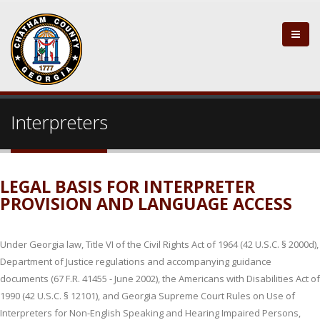
Interpreters
LEGAL BASIS FOR INTERPRETER
PROVISION AND LANGUAGE ACCESS
Under Georgia law, Title VI of the Civil Rights Act of 1964 (42 U.S.C. § 2000d),
Department of Justice regulations and accompanying guidance
documents (67 F.R. 41455 - June 2002), the Americans with Disabilities Act of
1990 (42 U.S.C. § 12101), and Georgia Supreme Court Rules on Use of
Interpreters for Non-English Speaking and Hearing Impaired Persons,